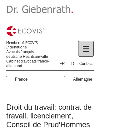
​Dr. Giebenrath
.
Member of ECOVIS
International
Avocats français
deutsche Rechtsanwälte
Cabinet d'avocats franco-
FR
D
|
|
Contact
allemand
Avocat, Avocats, Cabinets
d’avocats, Cabinet d’avocat,
France
Allemagne
France, Alsace, Strasbourg,
en, à, franco-allemand,
allemand, droits, travail,
commercial, créances,
sociétés, immobilier, fiscal,
contrats, des, affaires,
Droit du travail: contrat de
famille, succession,
consommation, pénal,
travail, licenciement,
frontalier, Kehl
Conseil de Prud’Hommes