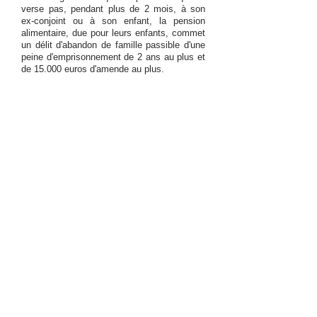
verse pas, pendant plus de 2 mois, à son
ex-conjoint ou à son enfant, la pension
alimentaire, due pour leurs enfants, commet
un délit d'abandon de famille passible d'une
peine d'emprisonnement de 2 ans au plus et
de 15.000 euros d'amende au plus.
Plus d'informations:
Divorce
Divorce - France
(Source: Portail e-Justice européen)​
En Allemagne
Plus d'informations:
Mariage