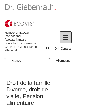
​Dr. Giebenrath
.
Member of ECOVIS
International
Avocats français
deutsche Rechtsanwälte
Cabinet d'avocats franco-
FR
D
|
|
Contact
allemand
Avocat, Avocats, Cabinets
d’avocats, Cabinet d’avocat,
France
Allemagne
France, Alsace, Strasbourg,
en, à, franco-allemand,
allemand, droits, travail,
commercial, créances,
sociétés, immobilier, fiscal,
contrats, des, affaires,
Droit de la famille:
famille, succession,
consommation, pénal,
Divorce, droit de
frontalier, Kehl
visite, Pension
alimentaire