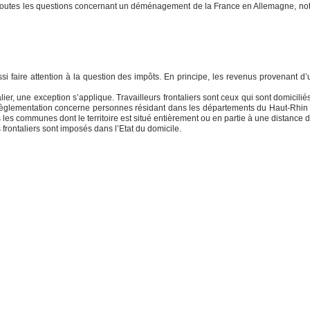
r toutes les questions concernant un déménagement de la France en Allemagne, not
aussi faire attention à la question des impôts. En principe, les revenus provenant
talier, une exception s’applique. Travailleurs frontaliers sont ceux qui sont domicil
te règlementation concerne personnes résidant dans les départements du Haut-Rhin (
es les communes dont le territoire est situé entièrement ou en partie à une distance
 frontaliers sont imposés dans l’Etat du domicile.