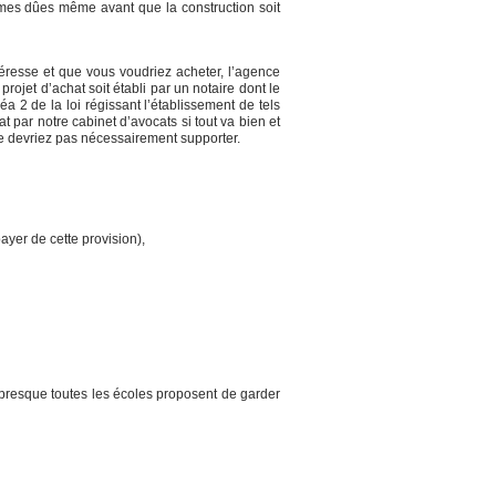
mmes dûes même avant que la construction soit
éresse et que vous voudriez acheter, l’agence
rojet d’achat soit établi par un notaire dont le
a 2 de la loi régissant l’établissement de tels
t par notre cabinet d’avocats si tout va bien et
 ne devriez pas nécessairement supporter.
ayer de cette provision),
t presque toutes les écoles proposent de garder