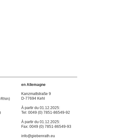
énager, biens immobiliers, bien immobilier, maison, logement, agence immobilière, située,
osition, retraités, Neubrandenburg, assurances, sociales, Fiscalité, travaillé, retraite, fiscal,
magne, zone frontalière, déménager, biens immobiliers, bien immobilier, maison, logement,
esor public, impots, double, imposition, retraités, Neubrandenburg, assurances, sociales,
t fiscal allemand, droit fiscal allemagne, zone frontalière, déménager, biens immobiliers, bien
taxes, déménagement, fisc, tresor public, impots, double, imposition, retraités,
ier, français, doubles impositions, droit fiscal allemand, droit fiscal allemagne, zone
ins d’enfants, écoles, école, Droit applicable, taxes, déménagement, fisc, tresor public,
ne, allemand, franco-allemand, Frontalier, français, doubles impositions, droit fiscal allemand,
notaire, taxe dûe lors, jardins d’enfants, écoles, école, Droit applicable, taxes,
vocats, Deutschland, Neuried, Allemagne, allemand, franco-allemand, Frontalier, français,
n, Bade-Wurttemberg, prix d’achat, frais du notaire, taxe dûe lors, jardins d’enfants, écoles,
en Allemagne
Kanzmattstraße 9
D-77694 Kehl
-Rhin)
À partir du 01.12.2025:
1
Tel: 0049 (0) 7851-86549-92
0
À partir du 01.12.2025:
Fax: 0049 (0) 7851-86549-93
info@giebenrath.eu