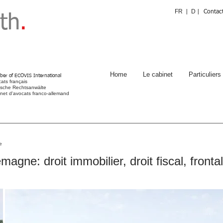
FR
D
|
|
Contac
ath
.
Home
Le cabinet
Particuliers
er of ECOVIS International
ats français
sche Rechtsanwälte
net d'avocats franco-allemand
 Avocats, Cabinets d’avocats, Cabinet d’avocat, France, Alsace, Strasbourg, en, à, franco-
, allemand, droits, travail, commercial, créances, sociétés, immobilier, fiscal, contrats, des,
, famille, succession, consommation, pénal, frontalier, Kehl
e
ne: droit immobilier, droit fiscal, frontal