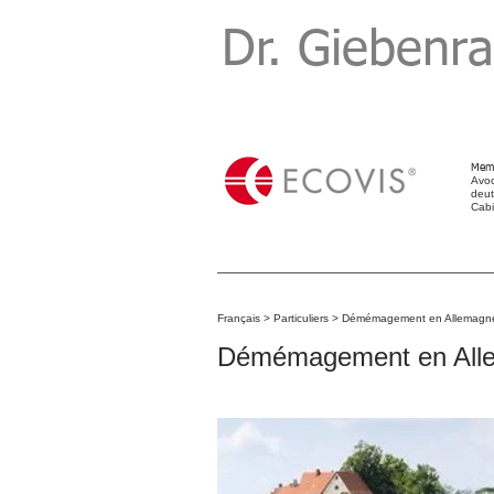
​Dr. Giebenr
Memb
Avoc
deut
Cabi
Avocat,
allemand
affaires
Français
>
Particuliers
>
Démémagement en Allemagn
Démémagement en Allemag