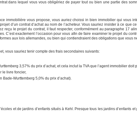
ntrat dans lequel vous vous obligériez de payer tout ou bien une partie des so
ce immobilière vous propose, vous auriez choissi in bien immobilier qui vous int
rojet d’un contrat d’achat au nom de l’acheteur. Vous sauriez insister à ce que ce p
 reçu le projet du contrat, il faut respecter, conformément au paragraphe 17 aliné
s. C’est exactement l’occasion pour vous afin de faire examiner le projet du contra
-conformes aux lois allemandes, ou bien qui contiendraient des obligations que vous
get, vous sauriez tenir compte des frais secondaires suivants:
ttemberg 3,57% du prix d’achat, et cela inclut la TVA que l’agent immobilier doit p
 le livre foncier,
(en Bade-Wurttemberg 5,0% du prix d’achat).
écoles et de jardins d’enfants situés à Kehl. Presque tous les jardins d’enfants e